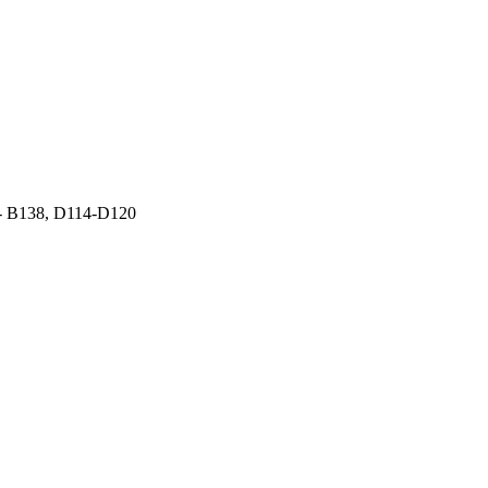
2- B138, D114-D120