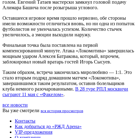
голом. Евгений Татаев мастерски замкнул головой подачу
Алимара Башича после розыгрыша углового.
Оставшееся игровое время прошло нервозно, обе стороны
имели возможности отличиться вновь, но ни одна из попыток
футболистов не увенчалась успехом. Количество стычек
увеличилось, а эмоции выходили наружу.
Финальная точка была поставлена на первой
компенсированной минуте. Атака «Локомотива» завершилась
мощным ударом Алексея Батракова, который, впрочем,
заблокировал новый вратарь гостей Игорь Сысуев.
Таким образом, встреча закончилась миролюбиво — 1:1. Это
стало вторым подряд домашним матчем «Локомотива»,
завершившимся таким результатом, оставив болельщиков
клуба немного разочарованными.
В 28 туре РПЛ москвичи
сыграют 11 мая с «Факелом»
.
все новости
Вы уже смотрели
вся история просмотров
Контакты
Как добраться до «РЖД Арена»
VIP-предложения
О компании