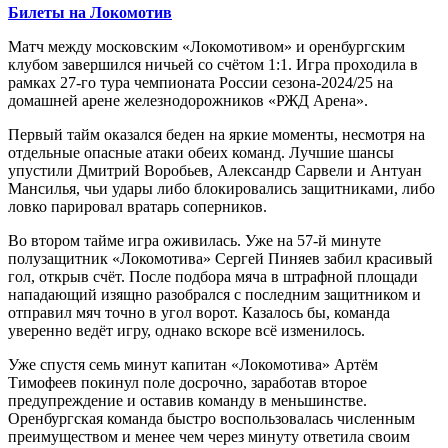
Билеты на Локомотив
Матч между московским «Локомотивом» и оренбургским
клубом завершился ничьей со счётом 1:1. Игра проходила в
рамках 27-го тура чемпионата России сезона-2024/25 на
домашней арене железнодорожников «РЖД Арена».
Первый тайм оказался беден на яркие моменты, несмотря на
отдельные опасные атаки обеих команд. Лучшие шансы
упустили Дмитрий Воробьев, Александр Сарвели и Антуан
Мансилья, чьи удары либо блокировались защитниками, либо
ловко парировал вратарь соперников.
Во втором тайме игра оживилась. Уже на 57-й минуте
полузащитник «Локомотива» Сергей Пиняев забил красивый
гол, открыв счёт. После подбора мяча в штрафной площади
нападающий изящно разобрался с последним защитником и
отправил мяч точно в угол ворот. Казалось бы, команда
уверенно ведёт игру, однако вскоре всё изменилось.
Уже спустя семь минут капитан «Локомотива» Артём
Тимофеев покинул поле досрочно, заработав второе
предупреждение и оставив команду в меньшинстве.
Оренбургская команда быстро воспользовалась численным
преимуществом и менее чем через минуту ответила своим